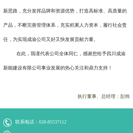
新思路，充分发挥品牌和资源优势，打造高标准、高质量的
产品，不断完善管理体系，充实积累人力资本，履行社会责
任，为实现成渝公司又好又快发展贡献力量。
在此，我谨代表公司全体同仁，感谢您给予四川成渝
新能建设有限公司事业发展的热心关注和鼎力支持！
执行董事、
总经理：彭炜
联系电话：
028-85537112