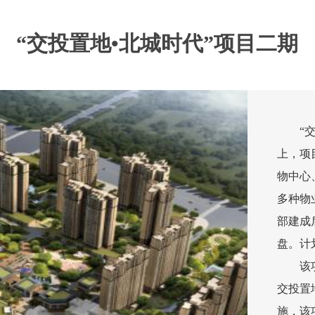
“交投置地•北城时代”项目二期
“
上，项
物中心
多种物
部建成
盘。计
该项目
交投置
施，该