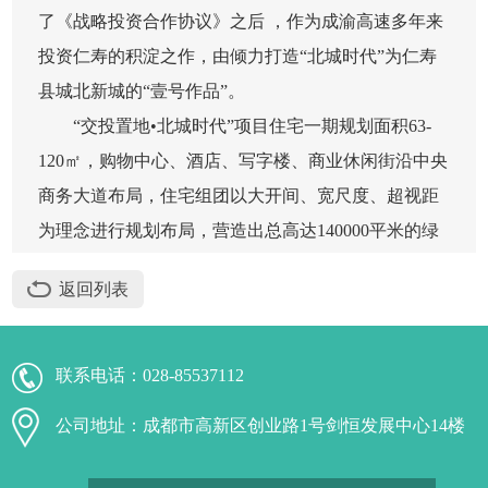
了《战略投资合作协议》之后 ，作为成渝高速多年来
投资仁寿的积淀之作，由倾力打造“北城时代”为仁寿
县城北新城的“壹号作品”。
“交投置地•北城时代”项目住宅一期规划面积63-
120㎡，购物中心、酒店、写字楼、商业休闲街沿中央
商务大道布局，住宅组团以大开间、宽尺度、超视距
为理念进行规划布局，营造出总高达140000平米的绿
化面积（约209亩），打造“人在景中、行在景中、家
返回列表
在景中”的生态家园。
联系电话：
028-85537112
公司地址：成都市高新区创业路1号剑恒发展中心14楼